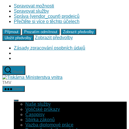
Spravovat možnosti
Spravovat služby
Správa {vendor_count} prodejců
Přečtěte si více o těchto účelech
Přijmout
Prozatím odmítnout
Zobrazit předvolby
Zobrazit předvolby
Uložit předvolby
Zásady zpracování osobních údajů
Přejít
Hledat
k
Tiskárna
obsahu
Ministerstva
TMV
vnitra
Menu
Naše služby
Voličské průkazy
Časopisy
Sbírka zákonů
Vazba diplomové práce