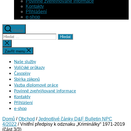
Povinně zveřejňované informace
Kontakty
Přihlášení
e-shop
Hledat
Výsledky
vyhledávání:
Zavřít
vyhledávání
Zavřít menu
Naše služby
Voličské průkazy
Časopisy
Sbírka zákonů
Vazba diplomové práce
Povinně zveřejňované informace
Kontakty
Přihlášení
e-shop
Domů
/
Obchod
/
Jednotlivé čánky D&F Bulletin NPC
4/2022
/ Vnitřní předpisy k odznaku „Kriminálky“ 1971-2019
(část 3/3)