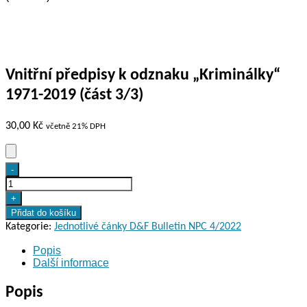
Vnitřní předpisy k odznaku „Kriminálky“
1971-2019 (část 3/3)
30,00
Kč
včetně 21% DPH
Vnitřní
-
předpisy
k
+
odznaku
Přidat do košíku
„Kriminálky“
Kategorie:
Jednotlivé čánky D&F Bulletin NPC 4/2022
1971-
Popis
2019
Další informace
(část
3/3)
Popis
množství