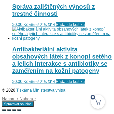
Správa zajištěných výnosů z
trestné činnosti
30,00
Kč
Přidat do košíku
včetně 21% DPH
Antibakteriální aktivita
obsahových látek z konopí setého
a jejich interakce s antibiotiky se
zaměřením na kožní patogeny
30,00
Kč
Přidat do košíku
včetně 21% DPH
© 2026
Tiskárna Ministerstva vnitra
0
Nahoru
↑
Nahoru
↑
Spravovat souhlas