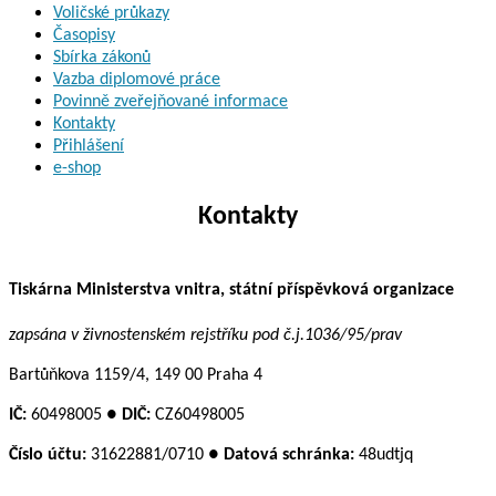
Voličské průkazy
Časopisy
Sbírka zákonů
Vazba diplomové práce
Povinně zveřejňované informace
Kontakty
Přihlášení
e-shop
Kontakty
Tiskárna Ministerstva vnitra, státní příspěvková organizace
zapsána v živnostenském rejstříku pod č.j.1036/95/prav
Bartůňkova 1159/4, 149 00 Praha 4
IČ:
60498005 ●
DIČ:
CZ60498005
Číslo účtu:
31622881/0710 ●
Datová schránka:
48udtjq