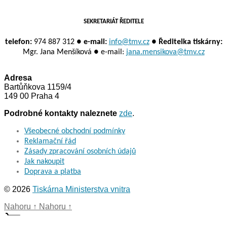
SEKRETARIÁT ŘEDITELE
telefon:
974 887 312 ●
e-mail:
info@tmv.cz
●
Ředitelka tiskárny:
Mgr. Jana Menšíková ● e-mail:
jana.mensikova@tmv.cz
Adresa
Bartůňkova 1159/4
149 00 Praha 4
Podrobné kontakty naleznete
zde
.
Všeobecné obchodní podmínky
Reklamační řád
Zásady zpracování osobních údajů
Jak nakoupit
Doprava a platba
© 2026
Tiskárna Ministerstva vnitra
Nahoru
↑
Nahoru
↑