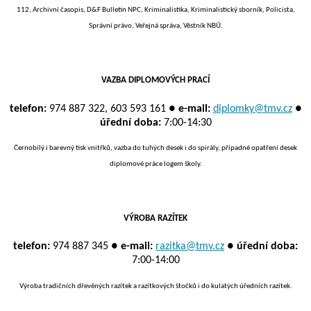
112, Archivní časopis, D&F Bulletin NPC, Kriminalistika, Kriminalistický sborník, Policista,
Správní právo, Veřejná správa, Věstník NBÚ.
VAZBA DIPLOMOVÝCH PRACÍ
telefon:
974 887 322, 603 593 161 ●
e-mail:
diplomky@tmv.cz
●
úřední doba:
7:00-14:30
Černobílý i barevný tisk vnitřků, vazba do tuhých desek i do spirály, případné opatření desek
diplomové práce logem školy.
VÝROBA RAZÍTEK
telefon:
974 887 345 ●
e-mail:
razitka@tmv.cz
●
úřední doba:
7:00-14:00
Výroba tradičních dřevěných razítek a razítkových štočků i do kulatých úředních razítek.