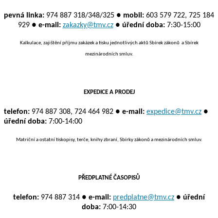
pevná linka:
974 887 318/348/325 ●
mobil:
603 579 722, 725 184
929 ●
e-mail:
zakazky@tmv.cz
●
úřední doba:
7:30-15:00
Kalkulace, zajištění příjmu zakázek a tisku jednotlivých aktů Sbírek zákonů
a Sbírek
mezinárodních smluv.
EXPEDICE A PRODEJ
telefon:
974 887 308, 724 464 982 ●
e-mail:
expedice@tmv.cz
●
úřední doba:
7:00-14:00
Matriční a ostatní tiskopisy, terče, knihy zbraní, Sbírky zákonů a mezinárodních smluv.
PŘEDPLATNÉ ČASOPISŮ
telefon:
974 887 314 ●
e-mail:
predplatne@tmv.cz
●
úřední
doba:
7:00-14:30