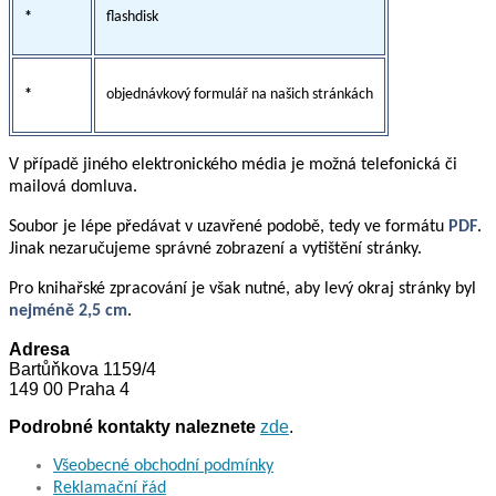
*
flashdisk
*
objednávkový formulář na našich stránkách
V případě jiného elektronického média je možná telefonická či
mailová domluva.
Soubor je lépe předávat v uzavřené podobě, tedy ve formátu
PDF
.
Jinak nezaručujeme správné zobrazení a vytištění stránky.
Pro knihařské zpracování je však nutné, aby levý okraj stránky byl
nejméně 2,5 cm
.
Adresa
Bartůňkova 1159/4
149 00 Praha 4
Podrobné kontakty naleznete
zde
.
Všeobecné obchodní podmínky
Reklamační řád