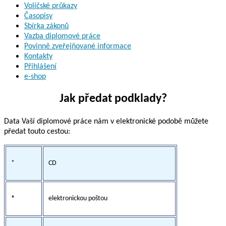
Voličské průkazy
Časopisy
Sbírka zákonů
Vazba diplomové práce
Povinně zveřejňované informace
Kontakty
Přihlášení
e-shop
Jak předat podklady?
Data Vaší diplomové práce nám v elektronické podobě můžete
předat touto cestou:
*
CD
*
elektronickou poštou