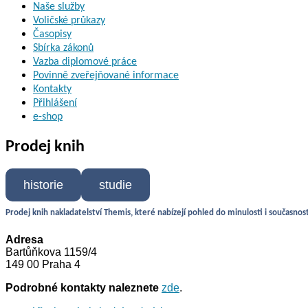
Naše služby
Voličské průkazy
Časopisy
Sbírka zákonů
Vazba diplomové práce
Povinně zveřejňované informace
Kontakty
Přihlášení
e-shop
Prodej knih
historie
studie
Prodej knih nakladatelství Themis, které nabízejí pohled do minulosti i současnost
Adresa
Bartůňkova 1159/4
149 00 Praha 4
Podrobné kontakty naleznete
zde
.