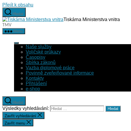
Přejít k obsahu
Hledat
Tiskárna Ministerstva vnitra
TMV
Menu
Naše služby
Voličské průkazy
Časopisy
Sbírka zákonů
Vazba diplomové práce
Povinně zveřejňované informace
Kontakty
Přihlášení
e-shop
Hledat
Výsledky vyhledávání:
Zavřít vyhledávání
Zavřít menu