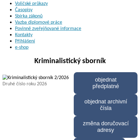
Voličské průkazy
Časopisy
Sbírka zákonů
Vazba diplomové práce
Povinně zveřejňované informace
Kontakty
Přihlášení
e-shop
Kriminalistický sborník
objednat
Druhé číslo roku 2026
předplatné
objednat archivní
čísla
změna doručovací
adresy