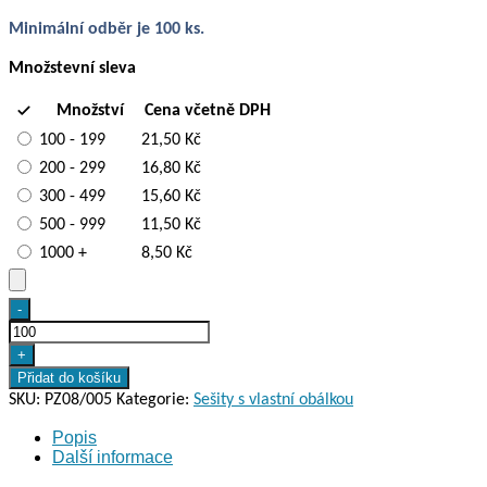
Minimální odběr je 100 ks.
Množstevní sleva
Množství
Cena včetně DPH
100 - 199
21,50
Kč
200 - 299
16,80
Kč
300 - 499
15,60
Kč
500 - 999
11,50
Kč
1000 +
8,50
Kč
Sešit
-
A5
s
+
obálkou
Přidat do košíku
MODRÁ
SKU:
PZ08/005
Kategorie:
Sešity s vlastní obálkou
KVĚTINA
Popis
množství
Další informace