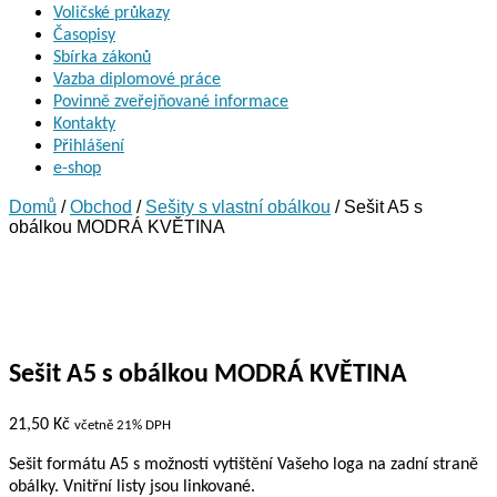
Voličské průkazy
Časopisy
Sbírka zákonů
Vazba diplomové práce
Povinně zveřejňované informace
Kontakty
Přihlášení
e-shop
Domů
/
Obchod
/
Sešity s vlastní obálkou
/ Sešit A5 s
obálkou MODRÁ KVĚTINA
Sešit A5 s obálkou MODRÁ KVĚTINA
21,50
Kč
včetně 21% DPH
Sešit formátu A5 s možností vytištění Vašeho loga na zadní straně
obálky. Vnitřní listy jsou linkované.