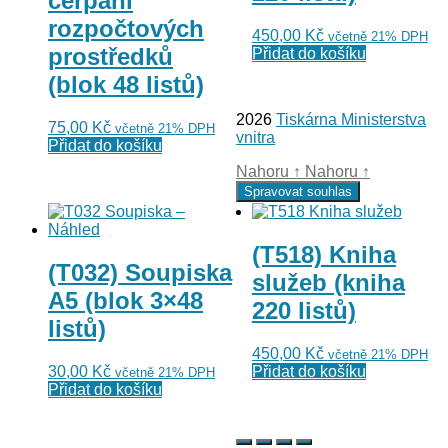
čerpání
rozpočtových
450,00
Kč
včetně 21% DPH
prostředků
Přidat do košíku
(blok 48 listů)
2026
Tiskárna Ministerstva
75,00
Kč
včetně 21% DPH
vnitra
Přidat do košíku
Nahoru
↑
Nahoru
↑
Spravovat souhlas
(T518) Kniha
(T032) Soupiska
služeb (kniha
A5 (blok 3×48
220 listů)
listů)
450,00
Kč
včetně 21% DPH
30,00
Kč
Přidat do košíku
včetně 21% DPH
Přidat do košíku