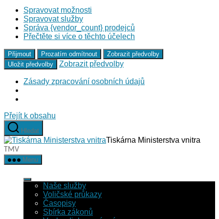
Spravovat možnosti
Spravovat služby
Správa {vendor_count} prodejců
Přečtěte si více o těchto účelech
Přijmout
Prozatím odmítnout
Zobrazit předvolby
Zobrazit předvolby
Uložit předvolby
Zásady zpracování osobních údajů
Přejít k obsahu
Hledat
Tiskárna Ministerstva vnitra
TMV
Menu
Naše služby
Voličské průkazy
Časopisy
Sbírka zákonů