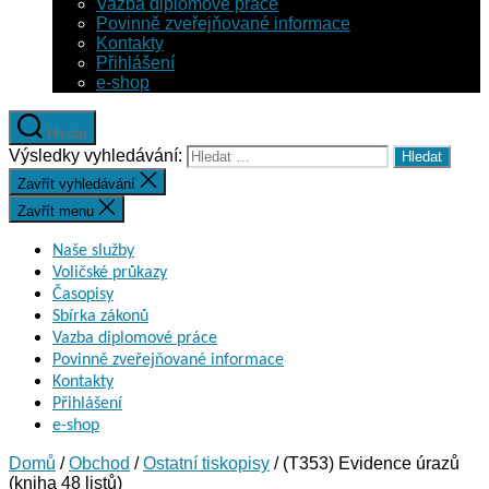
Vazba diplomové práce
Povinně zveřejňované informace
Kontakty
Přihlášení
e-shop
Hledat
Výsledky vyhledávání:
Zavřít vyhledávání
Zavřít menu
Naše služby
Voličské průkazy
Časopisy
Sbírka zákonů
Vazba diplomové práce
Povinně zveřejňované informace
Kontakty
Přihlášení
e-shop
Domů
/
Obchod
/
Ostatní tiskopisy
/ (T353) Evidence úrazů
(kniha 48 listů)