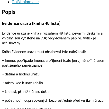
Další informace
Popis
Evidence úrazů (kniha 48 listů)
Evidence úrazů je kniha s rozsahem 48 listů, pevnými deskami a
vnitřky jsou vytištěné na 70g recyklovaném papíře. Výtisk je
nečíslovaný.
Kniha Evidence úrazu musí obsahovat tyto náležitosti:
~
jméno, popřípadě jména, a příjmení (dále jen „jméno“) úrazem
postiženého zaměstnance)
~ datum a hodinu úrazu
~
místo, kde k úrazu došlo
~ činnost, při níž k úrazu došlo
~ počet hodin odpracovaných bezprostředně před vznikem úrazu