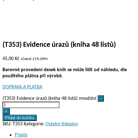
(T353) Evidence úrazů (kniha 48 listů)
45,00
Kč
včetně 21% DPH
Barevné provedení desek knih se může lišit od náhledu, dle
použitého plátna při výrobě.
DOPRAVA A PLATBA
(T353) Evidence úrazů (kniha 48 listů) množství
-
+
Přidat do košíku
SKU:
T353
Kategorie:
Ostatní tiskopisy
Popis