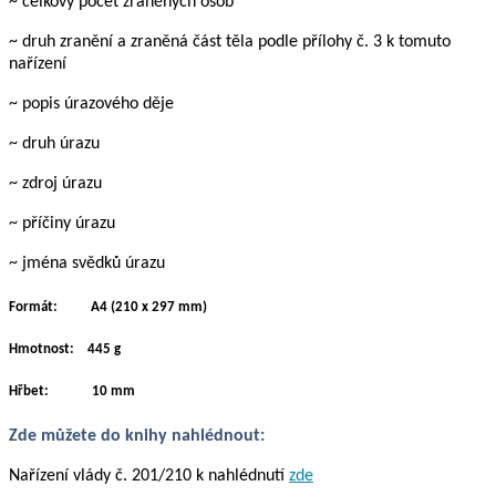
~ celkový počet zraněných osob
~ druh zranění a zraněná část těla podle přílohy č. 3 k tomuto
nařízení
~ popis úrazového děje
~ druh úrazu
~ zdroj úrazu
~ příčiny úrazu
~ jména svědků úrazu
Formát: A4 (210 x 297 mm)
Hmotnost: 445 g
Hřbet: 10 mm
Zde můžete do knihy nahlédnout:
Nařízení vlády č. 201/210 k nahlédnutí
zde