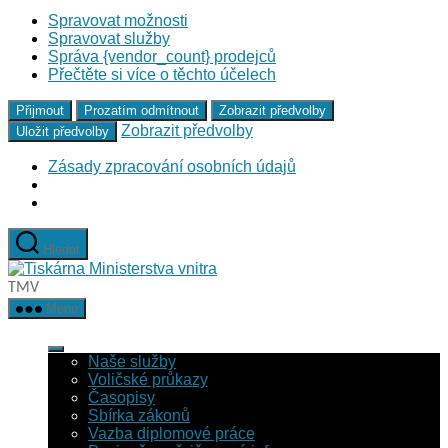
Spravovat možnosti
Spravovat služby
Správa {vendor_count} prodejců
Přečtěte si více o těchto účelech
Přijmout
Prozatím odmítnout
Zobrazit předvolby
Zobrazit předvolby
Uložit předvolby
Zásady zpracování osobních údajů
Přejít
Hledat
k
Tiskárna
obsahu
Ministerstva
TMV
vnitra
Menu
Naše služby
Voličské průkazy
Časopisy
Sbírka zákonů
Vazba diplomové práce