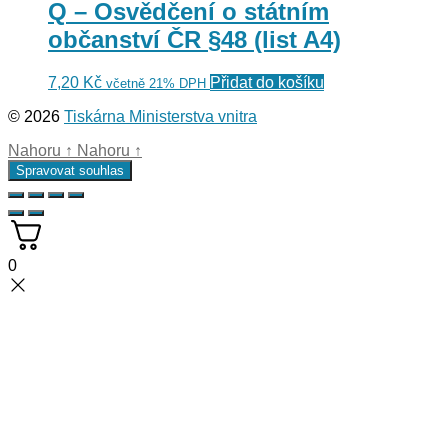
Q – Osvědčení o státním
občanství ČR §48 (list A4)
7,20
Kč
Přidat do košíku
včetně 21% DPH
© 2026
Tiskárna Ministerstva vnitra
Nahoru
↑
Nahoru
↑
Spravovat souhlas
0