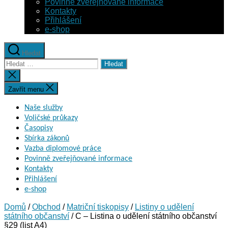
Povinně zveřejňované informace
Kontakty
Přihlášení
e-shop
Hledat
Výsledky
vyhledávání:
Zavřít
vyhledávání
Zavřít menu
Naše služby
Voličské průkazy
Časopisy
Sbírka zákonů
Vazba diplomové práce
Povinně zveřejňované informace
Kontakty
Přihlášení
e-shop
Domů
/
Obchod
/
Matriční tiskopisy
/
Listiny o udělení
státního občanství
/ C – Listina o udělení státního občanství
§29 (list A4)