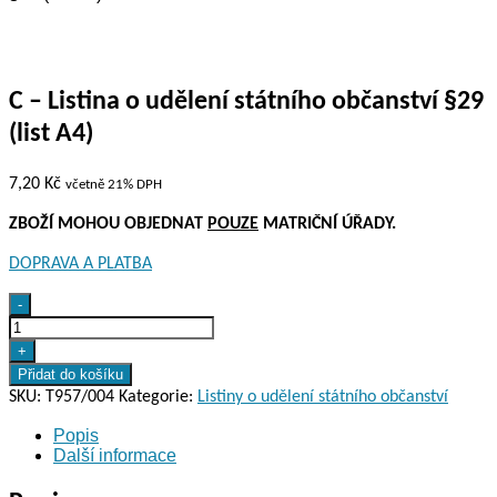
C – Listina o udělení státního občanství §29
(list A4)
7,20
Kč
včetně 21% DPH
ZBOŽÍ MOHOU OBJEDNAT
POUZE
MATRIČNÍ ÚŘADY.
DOPRAVA A PLATBA
C
-
-
Listina
+
o
Přidat do košíku
udělení
SKU:
T957/004
Kategorie:
Listiny o udělení státního občanství
státního
Popis
občanství
Další informace
§29
(list