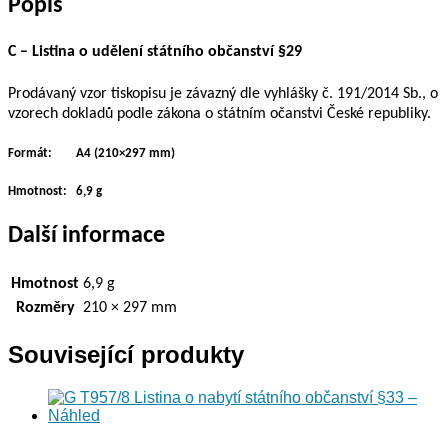
Popis
A4)
množství
C – Listina o udělení státního občanství §29
Prodávaný vzor tiskopisu je závazný dle vyhlášky č. 191/2014 Sb., o
vzorech dokladů podle zákona o státním očanstvi České republiky.
Formát: A4 (210×297 mm)
Hmotnost: 6,9 g
Další informace
Hmotnost
6,9 g
Rozměry
210 × 297 mm
Související produkty