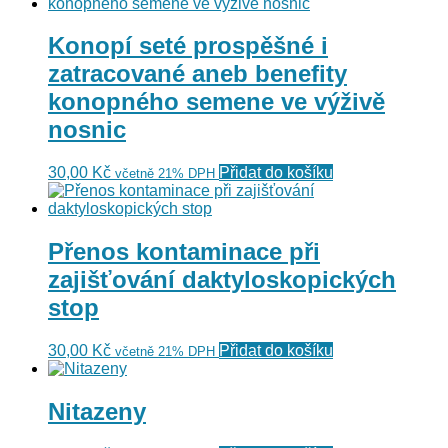
Konopí seté prospěšné i
zatracované aneb benefity
konopného semene ve výživě
nosnic
30,00
Kč
Přidat do košíku
včetně 21% DPH
Přenos kontaminace při
zajišťování daktyloskopických
stop
30,00
Kč
Přidat do košíku
včetně 21% DPH
Nitazeny