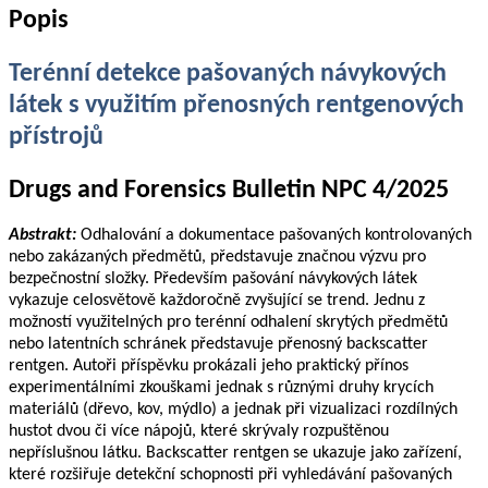
Popis
Terénní detekce pašovaných návykových
látek s využitím přenosných rentgenových
přístrojů
Drugs and Forensics Bulletin NPC 4/2025
Abstrakt:
Odhalování a dokumentace pašovaných kontrolovaných
nebo zakázaných předmětů, představuje značnou výzvu pro
bezpečnostní složky. Především pašování návykových látek
vykazuje celosvětově každoročně zvyšující se trend. Jednu z
možností využitelných pro terénní odhalení skrytých předmětů
nebo latentních schránek představuje přenosný backscatter
rentgen. Autoři příspěvku prokázali jeho praktický přínos
experimentálními zkouškami jednak s různými druhy krycích
materiálů (dřevo, kov, mýdlo) a jednak při vizualizaci rozdílných
hustot dvou či více nápojů, které skrývaly rozpuštěnou
nepříslušnou látku. Backscatter rentgen se ukazuje jako zařízení,
které rozšiřuje detekční schopnosti při vyhledávání pašovaných