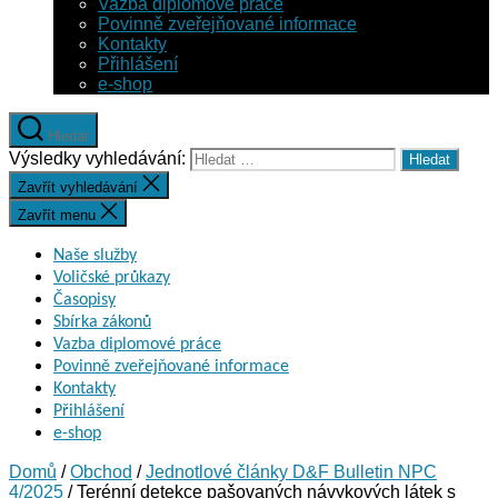
Vazba diplomové práce
Povinně zveřejňované informace
Kontakty
Přihlášení
e-shop
Hledat
Výsledky vyhledávání:
Zavřít vyhledávání
Zavřít menu
Naše služby
Voličské průkazy
Časopisy
Sbírka zákonů
Vazba diplomové práce
Povinně zveřejňované informace
Kontakty
Přihlášení
e-shop
Domů
/
Obchod
/
Jednotlové články D&F Bulletin NPC
4/2025
/ Terénní detekce pašovaných návykových látek s