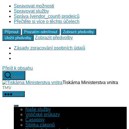
Spravovat možnosti
Spravovat služby
Správa {vendor_count} prodejců
Přečtěte si více o těchto účelech
Přijmout
Prozatím odmítnout
Zobrazit předvolby
Zobrazit předvolby
Uložit předvolby
Zásady zpracování osobních údajů
Přejít k obsahu
Hledat
Tiskárna Ministerstva vnitra
TMV
Menu
Naše služby
Voličské průkazy
Časopisy
Sbírka zákonů