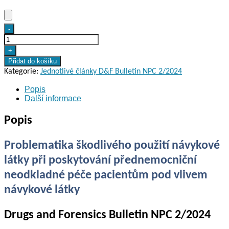
Problematika
-
škodlivého
použití
+
návykové
Přidat do košíku
látky
Kategorie:
Jednotlivé články D&F Bulletin NPC 2/2024
při
Popis
poskytování
Další informace
přednemocniční
neodkladné
Popis
péče
množství
Problematika škodlivého použití návykové
látky při poskytování přednemocniční
neodkladné péče pacientům pod vlivem
návykové látky
Drugs and Forensics Bulletin NPC 2/2024