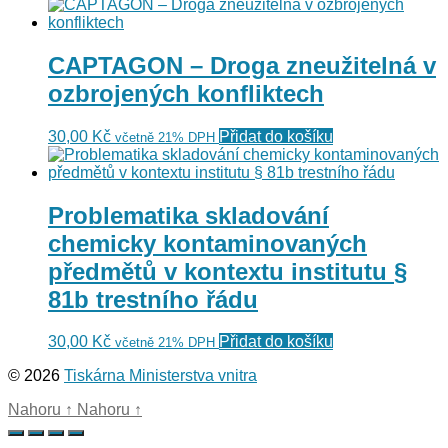
CAPTAGON – Droga zneužitelná v
ozbrojených konfliktech
30,00
Kč
Přidat do košíku
včetně 21% DPH
Problematika skladování
chemicky kontaminovaných
předmětů v kontextu institutu §
81b trestního řádu
30,00
Kč
Přidat do košíku
včetně 21% DPH
© 2026
Tiskárna Ministerstva vnitra
Nahoru
↑
Nahoru
↑