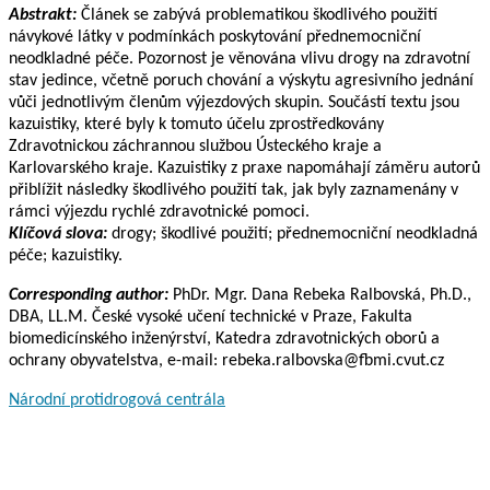
Abstrakt:
Článek se zabývá problematikou škodlivého použití
návykové látky v podmínkách poskytování přednemocniční
neodkladné péče. Pozornost je věnována vlivu drogy na zdravotní
stav jedince, včetně poruch chování a výskytu agresivního jednání
vůči jednotlivým členům výjezdových skupin. Součástí textu jsou
kazuistiky, které byly k tomuto účelu zprostředkovány
Zdravotnickou záchrannou službou Ústeckého kraje a
Karlovarského kraje. Kazuistiky z praxe napomáhají záměru autorů
přiblížit následky škodlivého použití tak, jak byly zaznamenány v
rámci výjezdu rychlé zdravotnické pomoci.
Klíčová slova:
drogy; škodlivé použití; přednemocniční neodkladná
péče; kazuistiky.
Corresponding author:
PhDr. Mgr. Dana Rebeka Ralbovská, Ph.D.,
DBA, LL.M. České vysoké učení technické v Praze, Fakulta
biomedicínského inženýrství, Katedra zdravotnických oborů a
ochrany obyvatelstva, e-mail: rebeka.ralbovska@fbmi.cvut.cz
Národní protidrogová centrála