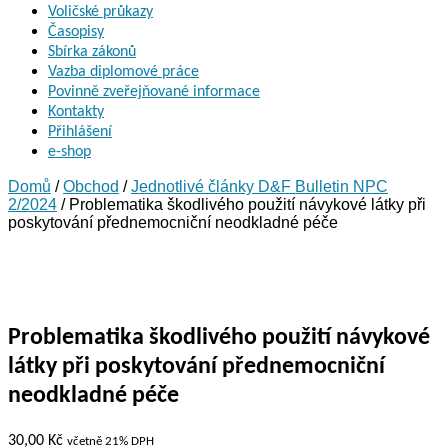
Voličské průkazy
Časopisy
Sbírka zákonů
Vazba diplomové práce
Povinně zveřejňované informace
Kontakty
Přihlášení
e-shop
Domů
/
Obchod
/
Jednotlivé články D&F Bulletin NPC
2/2024
/ Problematika škodlivého použití návykové látky při
poskytování přednemocniční neodkladné péče
Problematika škodlivého použití návykové
látky při poskytování přednemocniční
neodkladné péče
30,00
Kč
včetně 21% DPH