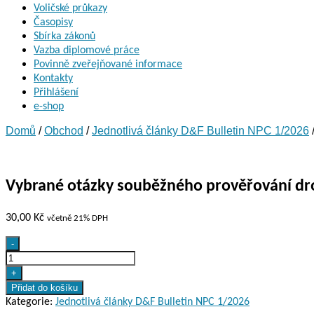
Voličské průkazy
Časopisy
Sbírka zákonů
Vazba diplomové práce
Povinně zveřejňované informace
Kontakty
Přihlášení
e-shop
Domů
/
Obchod
/
Jednotlivá články D&F Bulletin NPC 1/2026
Vybrané otázky souběžného prověřování drog
30,00
Kč
včetně 21% DPH
Vybrané
-
otázky
souběžného
+
prověřování
Přidat do košíku
drogové
Kategorie:
Jednotlivá články D&F Bulletin NPC 1/2026
trestné