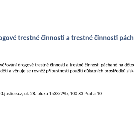
ové trestné činnosti a trestné činnosti pác
řování drogové trestné činnosti a trestné činnosti páchané na děte
dětí a věnuje se rovněž přípustností použití důkazních prostředků z
.justice.cz, ul. 28. pluku 1533/29b, 100 83 Praha 10