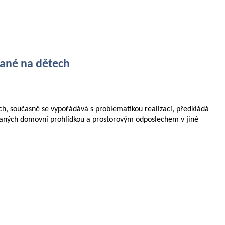
hané na dětech
ch, současně se vypořádává s problematikou realizací, předkládá
ískaných domovní prohlídkou a prostorovým odposlechem v jiné