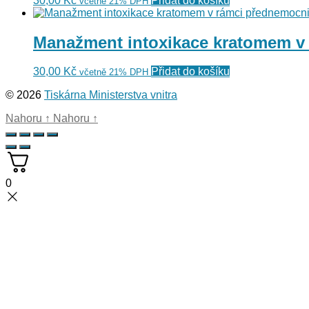
30,00
Kč
Přidat do košíku
včetně 21% DPH
Manažment intoxikace kratomem v
30,00
Kč
Přidat do košíku
včetně 21% DPH
© 2026
Tiskárna Ministerstva vnitra
Nahoru
↑
Nahoru
↑
0