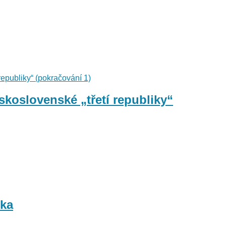
skoslovenské „třetí republiky“
tka