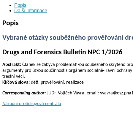
Popis
činnosti
Další informace
a
trestné
Popis
činnosti
páchané
na
Vybrané otázky souběžného prověřování drog
dětech
množství
Drugs and Forensics Bulletin NPC 1/2026
Abstrakt:
Článek se zabývá problematikou souběžného skrytého prově
argumenty pro úzkou součinnost s orgánem sociálně- rávní ochrany 
trestní věci.
Klíčová slova:
děti; prověřování; realizace
Corresponding author:
JUDr. Vojtěch Vávra, email: vvavra@osz.pha10
Národní protidrogová centrála