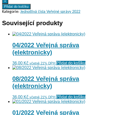
správa
+
(elektronicky)
Přidat do košíku
množství
Kategorie:
Jednotlivá čísla Veřejné správy 2022
Související produkty
04/2022 Veřejná správa
(elektronicky)
36,00
Kč
Přidat do košíku
včetně 21% DPH
08/2022 Veřejná správa
(elektronicky)
36,00
Kč
Přidat do košíku
včetně 21% DPH
01/2022 Veřejná správa