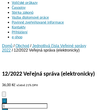
Voličské průkazy
Časopisy
Sbírka zákonů
Vazba diplomové práce
Povinně zveřejňované informace
Kontakty
Přihlášení
e-shop
Domů
/
Obchod
/
Jednotlivá čísla Veřejné správy
2022
/ 12/2022 Veřejná správa (elektronicky)
12/2022 Veřejná správa (elektronicky)
36,00
Kč
včetně 21% DPH
12/2022
-
Veřejná