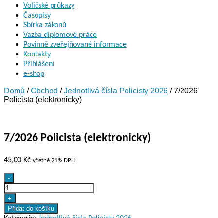
Voličské průkazy
Časopisy
Sbírka zákonů
Vazba diplomové práce
Povinně zveřejňované informace
Kontakty
Přihlášení
e-shop
Domů
/
Obchod
/
Jednotlivá čísla Policisty 2026
/ 7/2026
Policista (elektronicky)
7/2026 Policista (elektronicky)
45,00
Kč
včetně 21% DPH
7/2026
-
Policista
(elektronicky)
+
množství
Přidat do košíku